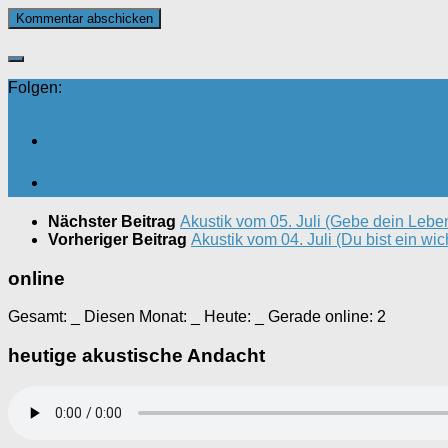
Folgen:
Nächster Beitrag
Akustik vom 05. Juli (Gebe dein Leben,
Vorheriger Beitrag
Akustik vom 04. Juli (Du bist ein wi
online
Gesamt:
_
Diesen Monat:
_
Heute:
_
Gerade online: 2
heutige akustische Andacht