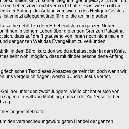
ten Jesu hatten sie zu seinen Gegnern gehört(Mk2, 21). Der Tod
ein Leben zuvor nicht vermocht hatte. Es ist wie so oft im
 erst der Anfang, der Anfang vom wirken des Heiligen Geistes
 er jetzt allgegenwärtig für die, die an ihn glauben.
se Tatsache gehört zu dem Erhebendsten im ganzen Neuen
von ihnen in seinem Leben über die engen Grenzen Palästina
t sich, dass auf dreißigtausend von ihnen noch nicht mal ein
 und der ganzen Welt das Evangelium zu verkünden.
rik, in dem Büro, kurz dort wo du arbeitest oder in dem Kreis,
st es sehr wohl möglich, dass mit dir der bescheidene Anfang
m griechischen Text dieses Absatzes gemeint ist; doch wenn wir
en uns vergeblich fragen, weshalb Judas Jesus verriet.
Galiläer unter den zwölf Jüngern. Vielleicht hat er sich von
 zu sagen ein Fall von Mobbing, dass er der Außenseiter bei
chzog.
hes angerichtet hatte.
sich um den verabscheuungswürdigsten Handel der ganzen