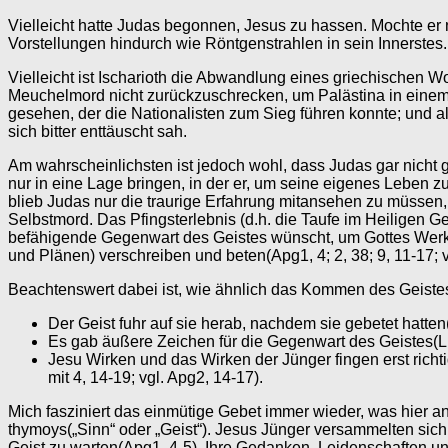
Vielleicht hatte Judas begonnen, Jesus zu hassen. Mochte er
Vorstellungen hindurch wie Röntgenstrahlen in sein Innerstes. 
Vielleicht ist Ischarioth die Abwandlung eines griechischen Wo
Meuchelmord nicht zurückzuschrecken, um Palästina in einem 
gesehen, der die Nationalisten zum Sieg führen konnte; und a
sich bitter enttäuscht sah.
Am wahrscheinlichsten ist jedoch wohl, dass Judas gar nicht gew
nur in eine Lage bringen, in der er, um seine eigenes Leben z
blieb Judas nur die traurige Erfahrung mitansehen zu müssen, w
Selbstmord. Das Pfingsterlebnis (d.h. die Taufe im Heiligen Ge
befähigende Gegenwart des Geistes wünscht, um Gottes Werk tu
und Plänen) verschreiben und beten(Apg1, 4; 2, 38; 9, 11-17; vg
Beachtenswert dabei ist, wie ähnlich das Kommen des Geiste
Der Geist fuhr auf sie herab, nachdem sie gebetet hatten(
Es gab äußere Zeichen für die Gegenwart des Geistes(Lk
Jesu Wirken und das Wirken der Jünger fingen erst richt
mit 4, 14-19; vgl. Apg2, 14-17).
Mich fasziniert das einmütige Gebet immer wieder, was hier a
thymoys(„Sinn“ oder „Geist“). Jesus Jünger versammelten sich
Geist zu warten(Apg1, 4-5). Ihre Gedanken, Leidenschaften und