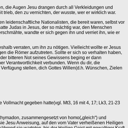
en, die Augen Jesu drangen durch all Verkleidungen und
 trieb, den zu vernichten, der wusste, wer er wirklich war.
n leidenschaftliche Nationalisten, die bereit waren, selbst vor
hatte Judas in Jesus, der so mächtig war, den Menschen
schmähte, wandte er sich gegen ihn und verriet ihn, wie er
shalb verraten, um ihn zu nötigen. Vielleicht wollte er Jesus
en die Römer aufzutreten. Sollte er sich so verhalten haben,
in der bitteren Not seines Gewissens beging er dann
cher Verantwortlichkeit verbunden. Wenn du dir, die
Verfügung stellen, dich Gottes Willen(d.h. Wünschen, Zielen
.
 Vollmacht gegeben hatte(vgl. Mt3, 16 mit 4, 17; Lk3, 21-23
omothymadon, zusammengesetzt von homo(„gleich“) und
n sie Jesu Anweisung, auf den vom Vater verheißenen Heiligen
rend sie warteten, bis der Heilige Geist mit gewaltiger Kraft