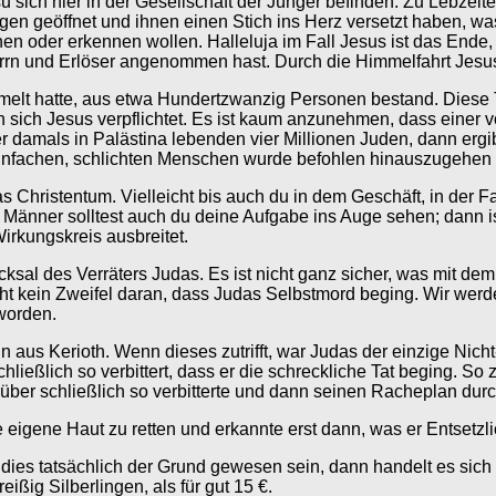
su sich hier in der Gesellschaft der Jünger befinden. Zu Lebzei
 geöffnet und ihnen einen Stich ins Herz versetzt haben, was s
n oder erkennen wollen. Halleluja im Fall Jesus ist das Ende,
 und Erlöser angenommen hast. Durch die Himmelfahrt Jesus, ist
sammelt hatte, aus etwa Hundertzwanzig Personen bestand. Die
sich Jesus verpflichtet. Es ist kaum anzunehmen, dass einer 
 damals in Palästina lebenden vier Millionen Juden, dann ergib
einfachen, schlichten Menschen wurde befohlen hinauszugehen
hristentum. Vielleicht bis auch du in dem Geschäft, in der Fab
e Männer solltest auch du deine Aufgabe ins Auge sehen; dann i
irkungskreis ausbreitet.
ksal des Verräters Judas. Es ist nicht ganz sicher, was mit de
eht kein Zweifel daran, dass Judas Selbstmord beging. Wir werd
worden.
 aus Kerioth. Wenn dieses zutrifft, war Judas der einzige Nicht-
ließlich so verbittert, dass er die schreckliche Tat beging. So
über schließlich so verbitterte und dann seinen Racheplan dur
eigene Haut zu retten und erkannte erst dann, was er Entsetzlic
lte dies tatsächlich der Grund gewesen sein, dann handelt es 
ißig Silberlingen, als für gut 15 €.