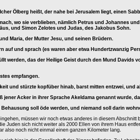
her Ölberg heißt, der nahe bei Jerusalem liegt, einen Sabb
gemach, wo sie verblieben, nämlich Petrus und Johannes u
äus, und Simon Zelotes und Judas, des Jakobus Sohn.
und Maria, der Mutter Jesu, und seinen Brüdern.
ern auf und sprach (es waren aber etwa Hundertzwanzig Pe
füllt werden, das der Heilige Geist durch den Mund Davids 
nstes empfangen.
t und stürzte kopfüber hinab, barst mitten entzwei, und al
 jener Acker in ihrer Sprache Akeldama genannt wurde, das
 Behausung soll öde werden, und niemand soll darin wohne
ingehen, müssen wir noch etwas anderes in diesem Abschnitt b
die Juden sich nicht weiter als 2000 Ellen von ihrem Haus ent
r also noch nicht einmal einen ganzen Kilometer lang.