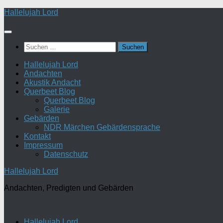
Zum
Hallelujah Lord
Inhalt
springen
Suchen
nach:
Hallelujah Lord
Andachten
Akustik Andacht
Querbeet Blog
Querbeet Blog
Galerie
Gebärden
NDR Märchen Gebärdensprache
Kontakt
Impressum
Datenschutz
Hallelujah Lord
Andachten, Predigten und Gebärden
Hallelujah Lord