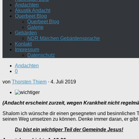
Andachten
Akustik Andacht
Querbeet Blog
Querbeet Blog
Galerie
Gebärden
NDR Märchen Gebärdensprache
Kontakt
Impressum
Datenschutz
Andachten
0
von
Thorsten Thiem
·
4. Juli 2019
(Andacht erscheint zurzeit, wegen Krankheit nicht regelm
Shalom ich wünsche dir einen gesegneten und besinnlichen Tag
seinen Weg umsetzen zu können. Denke immer daran, er gibt 
Du bist ein wichtiger Teil der Gemeinde Jesus!