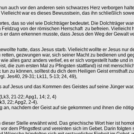
 nun auch vor den anderen sein schwarzes Herz verborgen halt
Vielleicht war es dieses Bewusstsein, das ihn schließlich soweit
rtes, das so viel wie Dolchträger bedeutet. Die Dolchträger ware
Feldzug von der römischen Herrschaft zu befreien. Vielleicht 
ls er dann erkennen musste, dass Jesus den Weg der Gewalt ver
ollte hatte, dass Jesus starb. Vielleicht wollte er Jesus nur de
u retten, gezwungen war, sich seiner Macht zu bedienen und geg
ie alles ganz anders verlief, es er sich vorgestellt hatte und 
ist, die zum ersten Mal zu Pfingsten stattfand) ist mit menschli
n zu können, solltest du dich dem Heiligen Geist ernsthaft zu 
l. Jes40, 29-31; Lk11, 5-13; 24, 49),
s auf Jesus und das Kommen des Geistes auf seine Jünger war
Lk3, 21-22; Apg1, 14; 2, 4)
3, 22; Apg2, 2-4).
ig an, nachdem der Geist auf sie gekommen und ihnen die nötige
n dieser Stelle erwähnt wird. Das griechische Wort hier ist h
 vor dem Pfingstfest und vereinten sich im Gebet. Darin folgte
 Wünsche bündelten sich mit erstaunlicher Einheit im Gebet, wäh