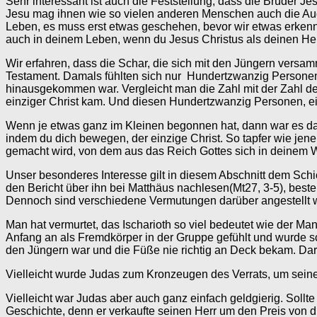
Sehr interessant ist auch die Feststellung, dass die Brüder Je
Jesu mag ihnen wie so vielen anderen Menschen auch die Augen
Leben, es muss erst etwas geschehen, bevor wir etwas erkenne
auch in deinem Leben, wenn du Jesus Christus als deinen Herrn
Wir erfahren, dass die Schar, die sich mit den Jüngern ver
Testament. Damals fühlten sich nur Hundertzwanzig Personen 
hinausgekommen war. Vergleicht man die Zahl mit der Zahl der
einziger Christ kam. Und diesen Hundertzwanzig Personen, 
Wenn je etwas ganz im Kleinen begonnen hat, dann war es das C
indem du dich bewegen, der einzige Christ. So tapfer wie jen
gemacht wird, von dem aus das Reich Gottes sich in deinem W
Unser besonderes Interesse gilt in diesem Abschnitt dem Schic
den Bericht über ihn bei Matthäus nachlesen(Mt27, 3-5), best
Dennoch sind verschiedene Vermutungen darüber angestellt 
Man hat vermurtet, das Ischarioth so viel bedeutet wie der Mann
Anfang an als Fremdkörper in der Gruppe gefühlt und wurde sch
den Jüngern war und die Füße nie richtig an Deck bekam. Dar
Vielleicht wurde Judas zum Kronzeugen des Verrats, um seine 
Vielleicht war Judas aber auch ganz einfach geldgierig. Sol
Geschichte, denn er verkaufte seinen Herr um den Preis von dre