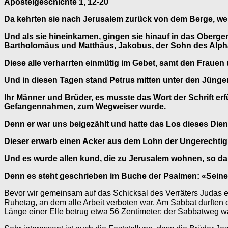
Apostelgeschichte 1, 12-20
Da kehrten sie nach Jerusalem zurück von dem Berge, welc
Und als sie hineinkamen, gingen sie hinauf in das Ober
Bartholomäus und Matthäus, Jakobus, der Sohn des Alph
Diese alle verharrten einmütig im Gebet, samt den Frauen 
Und in diesen Tagen stand Petrus mitten unter den Jüng
Ihr Männer und Brüder, es musste das Wort der Schrift er
Gefangennahmen, zum Wegweiser wurde.
Denn er war uns beigezählt und hatte das Los dieses Die
Dieser erwarb einen Acker aus dem Lohn der Ungerechtigkei
Und es wurde allen kund, die zu Jerusalem wohnen, so daß
Denn es steht geschrieben im Buche der Psalmen: «Seine
Bevor wir gemeinsam auf das Schicksal des Verräters Judas e
Ruhetag, an dem alle Arbeit verboten war. Am Sabbat durften 
Länge einer Elle betrug etwa 56 Zentimeter: der Sabbatweg wa