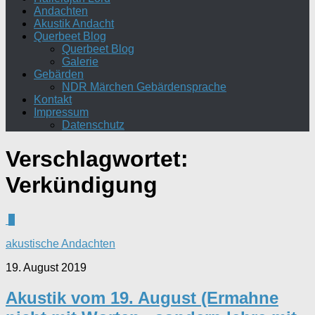
Andachten
Akustik Andacht
Querbeet Blog
Querbeet Blog
Galerie
Gebärden
NDR Märchen Gebärdensprache
Kontakt
Impressum
Datenschutz
Verschlagwortet:
Verkündigung
0
akustische Andachten
19. August 2019
Akustik vom 19. August (Ermahne