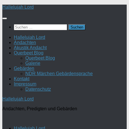
Zum
Hallelujah Lord
Inhalt
springen
Suchen
nach:
Hallelujah Lord
Andachten
Akustik Andacht
Querbeet Blog
Querbeet Blog
Galerie
Gebärden
NDR Märchen Gebärdensprache
Kontakt
Impressum
Datenschutz
Hallelujah Lord
Andachten, Predigten und Gebärden
Hallelujah Lord