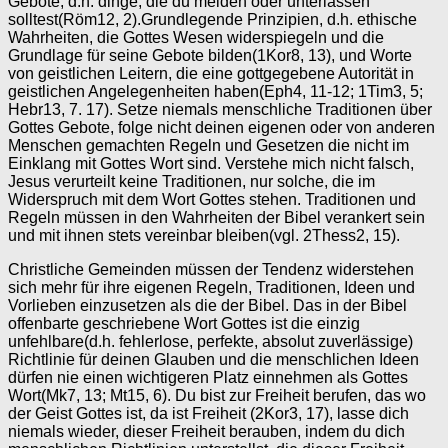
Gebote, d.h. dinge, die du meiden oder unterlassen
solltest(Röm12, 2).Grundlegende Prinzipien, d.h. ethische
Wahrheiten, die Gottes Wesen widerspiegeln und die
Grundlage für seine Gebote bilden(1Kor8, 13), und Worte
von geistlichen Leitern, die eine gottgegebene Autorität in
geistlichen Angelegenheiten haben(Eph4, 11-12; 1Tim3, 5;
Hebr13, 7. 17). Setze niemals menschliche Traditionen über
Gottes Gebote, folge nicht deinen eigenen oder von anderen
Menschen gemachten Regeln und Gesetzen die nicht im
Einklang mit Gottes Wort sind. Verstehe mich nicht falsch,
Jesus verurteilt keine Traditionen, nur solche, die im
Widerspruch mit dem Wort Gottes stehen. Traditionen und
Regeln müssen in den Wahrheiten der Bibel verankert sein
und mit ihnen stets vereinbar bleiben(vgl. 2Thess2, 15).
Christliche Gemeinden müssen der Tendenz widerstehen
sich mehr für ihre eigenen Regeln, Traditionen, Ideen und
Vorlieben einzusetzen als die der Bibel. Das in der Bibel
offenbarte geschriebene Wort Gottes ist die einzig
unfehlbare(d.h. fehlerlose, perfekte, absolut zuverlässige)
Richtlinie für deinen Glauben und die menschlichen Ideen
dürfen nie einen wichtigeren Platz einnehmen als Gottes
Wort(Mk7, 13; Mt15, 6). Du bist zur Freiheit berufen, das wo
der Geist Gottes ist, da ist Freiheit (2Kor3, 17), lasse dich
niemals wieder, dieser Freiheit berauben, indem du dich