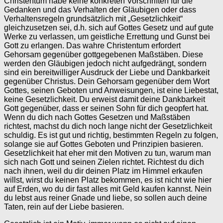
Christentum habe keine konkreten Vorschriften für die
Gedanken und das Verhalten der Gläubigen oder dass
Verhaltensregeln grundsätzlich mit „Gesetzlichkeit“
gleichzusetzen sei, d.h. sich auf Gottes Gesetz und auf gute
Werke zu verlassen, um geistliche Errettung und Gunst bei
Gott zu erlangen. Das wahre Christentum erfordert
Gehorsam gegenüber gottgegebenen Maßstäben. Diese
werden den Gläubigen jedoch nicht aufgedrängt, sondern
sind ein bereitwilliger Ausdruck der Liebe und Dankbarkeit
gegenüber Christus. Dein Gehorsam gegenüber dem Wort
Gottes, seinen Geboten und Anweisungen, ist eine Liebestat,
keine Gesetzlichkeit. Du erweist damit deine Dankbarkeit
Gott gegenüber, dass er seinen Sohn für dich geopfert hat.
Wenn du dich nach Gottes Gesetzen und Maßstäben
richtest, machst du dich noch lange nicht der Gesetzlichkeit
schuldig. Es ist gut und richtig, bestimmten Regeln zu folgen,
solange sie auf Gottes Geboten und Prinzipien basieren.
Gesetzlichkeit hat eher mit den Motiven zu tun, warum man
sich nach Gott und seinen Zielen richtet. Richtest du dich
nach ihnen, weil du dir deinen Platz im Himmel erkaufen
willst, wirst du keinen Platz bekommen, es ist nicht wie hier
auf Erden, wo du dir fast alles mit Geld kaufen kannst. Nein
du lebst aus reiner Gnade und liebe, so sollen auch deine
Taten, rein auf der Liebe basieren.