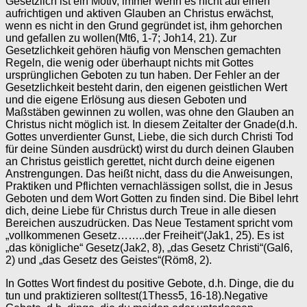
Gesetzlich ist ein Motiv, immer wenn es nicht auf einen
aufrichtigen und aktiven Glauben an Christus erwächst,
wenn es nicht in den Grund gegründet ist, ihm gehorchen
und gefallen zu wollen(Mt6, 1-7; Joh14, 21). Zur
Gesetzlichkeit gehören häufig von Menschen gemachten
Regeln, die wenig oder überhaupt nichts mit Gottes
ursprünglichen Geboten zu tun haben. Der Fehler an der
Gesetzlichkeit besteht darin, den eigenen geistlichen Wert
und die eigene Erlösung aus diesen Geboten und
Maßstäben gewinnen zu wollen, was ohne den Glauben an
Christus nicht möglich ist. In diesem Zeitalter der Gnade(d.h.
Gottes unverdienter Gunst, Liebe, die sich durch Christi Tod
für deine Sünden ausdrückt) wirst du durch deinen Glauben
an Christus geistlich gerettet, nicht durch deine eigenen
Anstrengungen. Das heißt nicht, dass du die Anweisungen,
Praktiken und Pflichten vernachlässigen sollst, die in Jesus
Geboten und dem Wort Gotten zu finden sind. Die Bibel lehrt
dich, deine Liebe für Christus durch Treue in alle diesen
Bereichen auszudrücken. Das Neue Testament spricht vom
„vollkommenen Gesetz……..der Freiheit“(Jak1, 25). Es ist
„das königliche“ Gesetz(Jak2, 8), „das Gesetz Christi“(Gal6,
2) und „das Gesetz des Geistes“(Röm8, 2).
In Gottes Wort findest du positive Gebote, d.h. Dinge, die du
tun und praktizieren solltest(1Thess5, 16-18).Negative