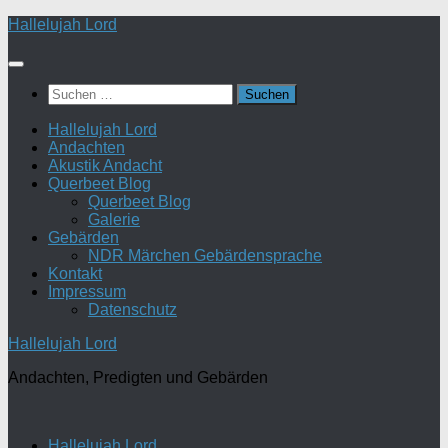
Zum
Hallelujah Lord
Inhalt
springen
Suchen
nach:
Hallelujah Lord
Andachten
Akustik Andacht
Querbeet Blog
Querbeet Blog
Galerie
Gebärden
NDR Märchen Gebärdensprache
Kontakt
Impressum
Datenschutz
Hallelujah Lord
Andachten, Predigten und Gebärden
Hallelujah Lord