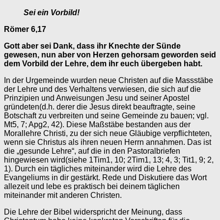
Sei ein Vorbild!
Römer 6,17
Gott aber sei Dank, dass ihr Knechte der Sünde
gewesen, nun aber von Herzen gehorsam geworden seid
dem Vorbild der Lehre, dem ihr euch übergeben habt.
In der Urgemeinde wurden neue Christen auf die Massstäbe
der Lehre und des Verhaltens verwiesen, die sich auf die
Prinzipien und Anweisungen Jesu und seiner Apostel
gründeten(d.h. derer die Jesus direkt beauftragte, seine
Botschaft zu verbreiten und seine Gemeinde zu bauen; vgl.
Mt5, 7; Apg2, 42). Diese Maßstäbe bestanden aus der
Morallehre Christi, zu der sich neue Gläubige verpflichteten,
wenn sie Christus als ihren neuen Herrn annahmen. Das ist
die „gesunde Lehre“, auf die in den Pastoralbriefen
hingewiesen wird(siehe 1Tim1, 10; 2Tim1, 13; 4, 3; Tit1, 9; 2,
1). Durch ein tägliches miteinander wird die Lehre des
Evangeliums in dir gestärkt. Rede und Diskutiere das Wort
allezeit und lebe es praktisch bei deinem täglichen
miteinander mit anderen Christen.
Die Lehre der Bibel widerspricht der Meinung, dass