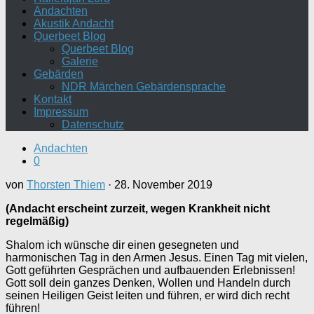
Andachten
Akustik Andacht
Querbeet Blog
Querbeet Blog
Galerie
Gebärden
NDR Märchen Gebärdensprache
Kontakt
Impressum
Datenschutz
Andachten
0
von
Thorsten Thiem
·
28. November 2019
(Andacht erscheint zurzeit, wegen Krankheit nicht
regelmäßig)
Shalom ich wünsche dir einen gesegneten und
harmonischen Tag in den Armen Jesus. Einen Tag mit vielen,
Gott geführten Gesprächen und aufbauenden Erlebnissen!
Gott soll dein ganzes Denken, Wollen und Handeln durch
seinen Heiligen Geist leiten und führen, er wird dich recht
führen!