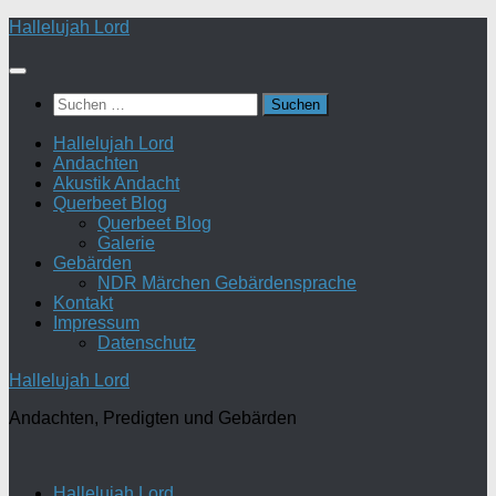
Zum
Hallelujah Lord
Inhalt
springen
Suchen
nach:
Hallelujah Lord
Andachten
Akustik Andacht
Querbeet Blog
Querbeet Blog
Galerie
Gebärden
NDR Märchen Gebärdensprache
Kontakt
Impressum
Datenschutz
Hallelujah Lord
Andachten, Predigten und Gebärden
Hallelujah Lord