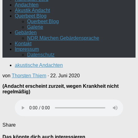
Andachten
Akustik Andacht
Querbeet Blog
Querbeet Blog
Galerie
Gebärden
NDR Märchen Gebärdensprache
Kontakt
Impressum
Datenschutz
akustische Andachten
von
Thorsten Thiem
·
22. Juni 2020
(Andacht erscheint zurzeit, wegen Krankheit nicht
regelmäßig)
Share
Das könnte dich auch interessieren …