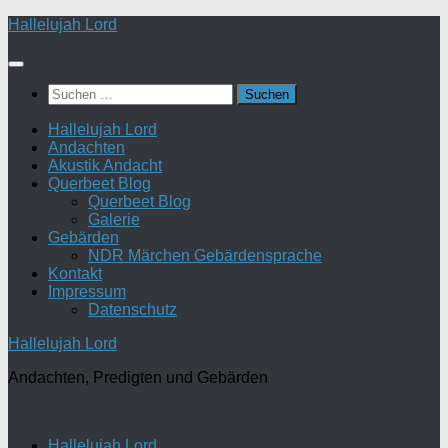
Zum
Hallelujah Lord
Inhalt
springen
Suchen
nach:
Hallelujah Lord
Andachten
Akustik Andacht
Querbeet Blog
Querbeet Blog
Galerie
Gebärden
NDR Märchen Gebärdensprache
Kontakt
Impressum
Datenschutz
Hallelujah Lord
Andachten, Predigten und Gebärden
Hallelujah Lord