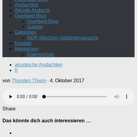
Andachten
Akustik Andacht
Querbeet Blog
Querbeet Blog
Galerie
Gebärden
NDR Märchen Gebärdensprache
Kontakt
Impressum
Datenschutz
akustische Andachten
0
von
Thorsten Thiem
·
4. Oktober 2017
Share
Das könnte dich auch interessieren …