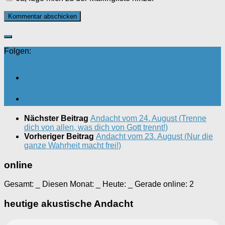
Folgen:
Nächster Beitrag
Andacht vom 24. August (Trenne
dich von allen, was dich von Gott trennt!)
Vorheriger Beitrag
Andacht vom 23. August (Nur die
ganze Wahrheit macht frei!)
online
Gesamt:
_
Diesen Monat:
_
Heute:
_
Gerade online: 2
heutige akustische Andacht