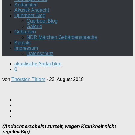
Andachten
Akustik Andacht
Querbeet Blog
Querbeet Blog
Galerie
Gebärden
NDR Märchen Gebärdensprache
Kontakt
Impressum
Datenschutz
akustische Andachten
0
von
Thorsten Thiem
·
23. August 2018
(Andacht erscheint zurzeit, wegen Krankheit nicht
regelmäßig)