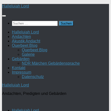
Zum
Hallelujah Lord
Inhalt
springen
Suchen
nach:
Hallelujah Lord
Andachten
Akustik Andacht
Querbeet Blog
Querbeet Blog
Galerie
Gebärden
NDR Märchen Gebärdensprache
Kontakt
Impressum
Datenschutz
Hallelujah Lord
Andachten, Predigten und Gebärden
Hallelujah Lord