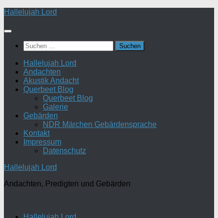
Zum
Hallelujah Lord
Inhalt
springen
Suchen
nach:
Hallelujah Lord
Andachten
Akustik Andacht
Querbeet Blog
Querbeet Blog
Galerie
Gebärden
NDR Märchen Gebärdensprache
Kontakt
Impressum
Datenschutz
Hallelujah Lord
Andachten, Predigten und Gebärden
Hallelujah Lord