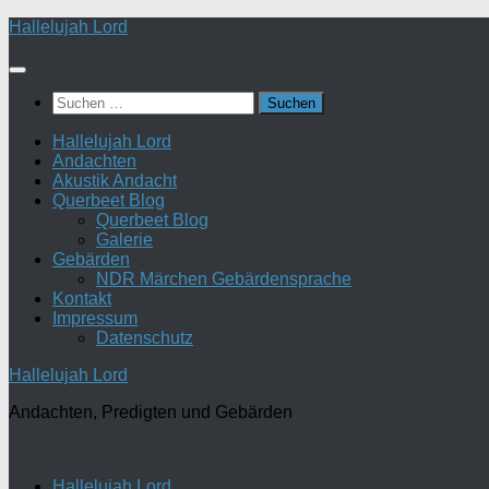
Zum
Hallelujah Lord
Inhalt
springen
Suchen
nach:
Hallelujah Lord
Andachten
Akustik Andacht
Querbeet Blog
Querbeet Blog
Galerie
Gebärden
NDR Märchen Gebärdensprache
Kontakt
Impressum
Datenschutz
Hallelujah Lord
Andachten, Predigten und Gebärden
Hallelujah Lord