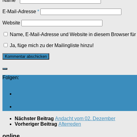
Name
*
E-Mail-Adresse
*
Website
Name, E-Mail-Adresse und Website in diesem Browser fü
Ja, füge mich zu der Mailingliste hinzu!
Folgen:
Nächster Beitrag
Andacht vom 02. Dezember
Vorheriger Beitrag
Afterreden
online