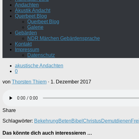
Andachten
Akustik Andacht
Querbeet Blog
Querbeet Blog
Galerie
Gebärden
NDR Märchen Gebärdensprache
Kontakt
Impressum
Datenschutz
akustische Andachten
0
von
Thorsten Thiem
·
1. Dezember 2017
Share
Schlagwörter:
Bekehrung
Beten
Bibel
Christus
Demut
dienen
Fre
Das könnte dich auch interessieren …