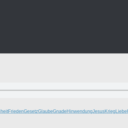
iheit
Frieden
Gesetz
Glaube
Gnade
Hinwendung
Jesus
Krieg
Liebe