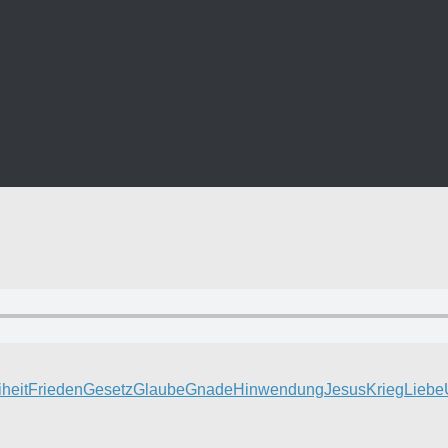
iheit
Frieden
Gesetz
Glaube
Gnade
Hinwendung
Jesus
Krieg
Liebe