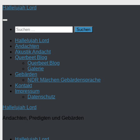
Zum
Hallelujah Lord
Inhalt
springen
Suchen
nach:
Hallelujah Lord
Andachten
Akustik Andacht
Querbeet Blog
Querbeet Blog
Galerie
Gebärden
NDR Märchen Gebärdensprache
Kontakt
Impressum
Datenschutz
Hallelujah Lord
Andachten, Predigten und Gebärden
Hallelujah Lord