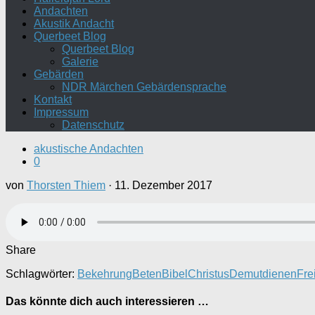
Andachten
Akustik Andacht
Querbeet Blog
Querbeet Blog
Galerie
Gebärden
NDR Märchen Gebärdensprache
Kontakt
Impressum
Datenschutz
akustische Andachten
0
von
Thorsten Thiem
·
11. Dezember 2017
Share
Schlagwörter:
Bekehrung
Beten
Bibel
Christus
Demut
dienen
Fre
Das könnte dich auch interessieren …