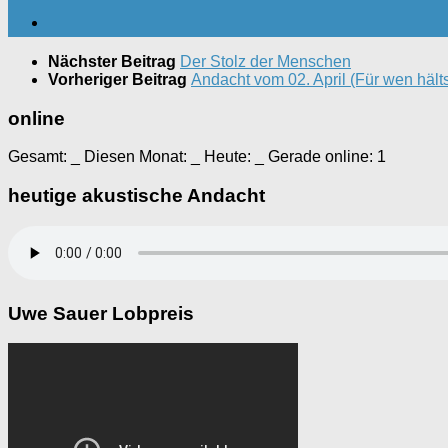
Nächster Beitrag
Der Stolz der Menschen
Vorheriger Beitrag
Andacht vom 02. April (Für wen hälts
online
Gesamt:
_
Diesen Monat:
_
Heute:
_
Gerade online: 1
heutige akustische Andacht
Uwe Sauer Lobpreis