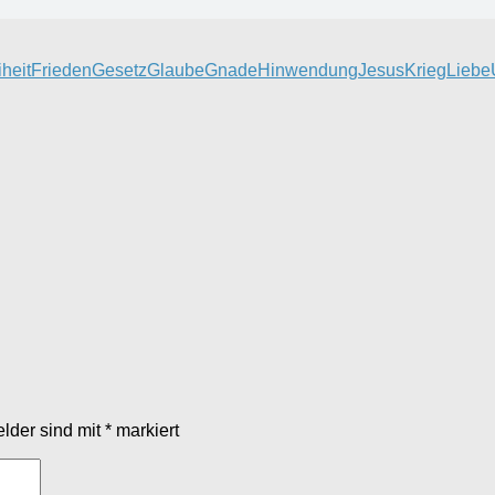
iheit
Frieden
Gesetz
Glaube
Gnade
Hinwendung
Jesus
Krieg
Liebe
elder sind mit
*
markiert