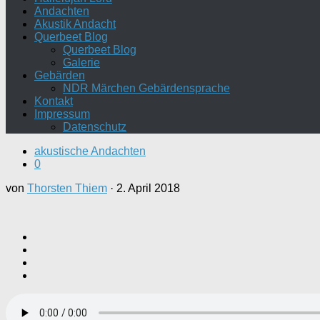
Andachten
Akustik Andacht
Querbeet Blog
Querbeet Blog
Galerie
Gebärden
NDR Märchen Gebärdensprache
Kontakt
Impressum
Datenschutz
akustische Andachten
0
von
Thorsten Thiem
·
2. April 2018