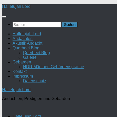
Zum
Hallelujah Lord
Inhalt
springen
Suchen
nach:
Hallelujah Lord
Andachten
Akustik Andacht
Querbeet Blog
Querbeet Blog
Galerie
Gebärden
NDR Märchen Gebärdensprache
Kontakt
Impressum
Datenschutz
Hallelujah Lord
Andachten, Predigten und Gebärden
Hallelujah Lord