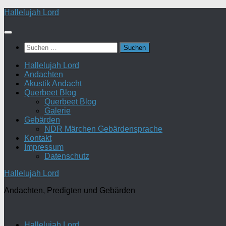
Zum
Hallelujah Lord
Inhalt
springen
Suchen
nach:
Hallelujah Lord
Andachten
Akustik Andacht
Querbeet Blog
Querbeet Blog
Galerie
Gebärden
NDR Märchen Gebärdensprache
Kontakt
Impressum
Datenschutz
Hallelujah Lord
Andachten, Predigten und Gebärden
Hallelujah Lord