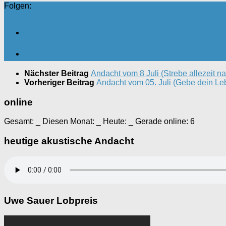
Folgen:
Nächster Beitrag
Andacht vom 8 Juli (Strebe allezeit 
Vorheriger Beitrag
Andacht vom 05. Juli (Gebe dein Leb
online
Gesamt:
_
Diesen Monat:
_
Heute:
_
Gerade online: 6
heutige akustische Andacht
Uwe Sauer Lobpreis