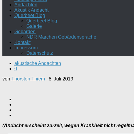
Andachten
Akustik Andacht
Querbeet Blog
Querbeet Blog
Galerie
Gebärden
NDR Märchen Gebärdensprache
Kontakt
Impressum
Datenschutz
akustische Andachten
0
von
Thorsten Thiem
·
8. Juli 2019
(Andacht erscheint zurzeit, wegen Krankheit nicht regelm