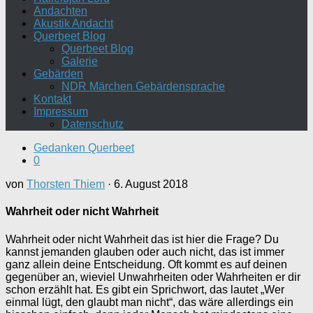
Andachten
Akustik Andacht
Querbeet Blog
Querbeet Blog
Galerie
Gebärden
NDR Märchen Gebärdensprache
Kontakt
Impressum
Datenschutz
Gedanken Querbeet
0
von
Thorsten Thiem
·
6. August 2018
Wahrheit oder nicht Wahrheit
Wahrheit oder nicht Wahrheit das ist hier die Frage? Du
kannst jemanden glauben oder auch nicht, das ist immer
ganz allein deine Entscheidung. Oft kommt es auf deinen
gegenüber an, wieviel Unwahrheiten oder Wahrheiten er dir
schon erzählt hat. Es gibt ein Sprichwort, das lautet „Wer
einmal lügt, den glaubt man nicht“, das wäre allerdings ein