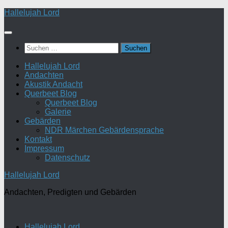
Zum
Hallelujah Lord
Inhalt
springen
Suchen
nach:
Hallelujah Lord
Andachten
Akustik Andacht
Querbeet Blog
Querbeet Blog
Galerie
Gebärden
NDR Märchen Gebärdensprache
Kontakt
Impressum
Datenschutz
Hallelujah Lord
Andachten, Predigten und Gebärden
Hallelujah Lord