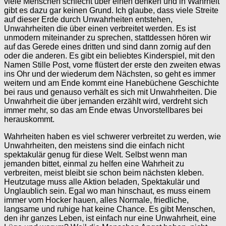
viele Menschen schlecht über einen denken und in Wahrheit
gibt es dazu gar keinen Grund. Ich glaube, dass viele Streite
auf dieser Erde durch Unwahrheiten entstehen,
Unwahrheiten die über einen verbreitet werden. Es ist
unmodern miteinander zu sprechen, stattdessen hören wir
auf das Gerede eines dritten und sind dann zornig auf den
oder die anderen. Es gibt ein beliebtes Kinderspiel, mit den
Namen Stille Post, vorne flüstert der erste den zweiten etwas
ins Ohr und der wiederum dem Nächsten, so geht es immer
weitern und am Ende kommt eine Hanebüchene Geschichte
bei raus und genauso verhält es sich mit Unwahrheiten. Die
Unwahrheit die über jemanden erzählt wird, verdreht sich
immer mehr, so das am Ende etwas Unvorstellbares bei
herauskommt.
Wahrheiten haben es viel schwerer verbreitet zu werden, wie
Unwahrheiten, den meistens sind die einfach nicht
spektakulär genug für diese Welt. Selbst wenn man
jemanden bittet, einmal zu helfen eine Wahrheit zu
verbreiten, meist bleibt sie schon beim nächsten kleben.
Heutzutage muss alle Aktion beladen, Spektakulär und
Unglaublich sein. Egal wo man hinschaut, es muss einem
immer vom Hocker hauen, alles Normale, friedliche,
langsame und ruhige hat keine Chance. Es gibt Menschen,
den ihr ganzes Leben, ist einfach nur eine Unwahrheit, eine