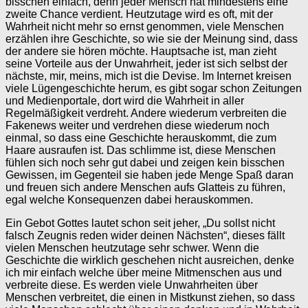
bisschen einfach, denn jeder Mensch hat mindestens eine
zweite Chance verdient. Heutzutage wird es oft, mit der
Wahrheit nicht mehr so ernst genommen, viele Menschen
erzählen ihre Geschichte, so wie sie der Meinung sind, dass
der andere sie hören möchte. Hauptsache ist, man zieht
seine Vorteile aus der Unwahrheit, jeder ist sich selbst der
nächste, mir, meins, mich ist die Devise. Im Internet kreisen
viele Lügengeschichte herum, es gibt sogar schon Zeitungen
und Medienportale, dort wird die Wahrheit in aller
Regelmäßigkeit verdreht. Andere wiederum verbreiten die
Fakenews weiter und verdrehen diese wiederum noch
einmal, so dass eine Geschichte herauskommt, die zum
Haare ausraufen ist. Das schlimme ist, diese Menschen
fühlen sich noch sehr gut dabei und zeigen kein bisschen
Gewissen, im Gegenteil sie haben jede Menge Spaß daran
und freuen sich andere Menschen aufs Glatteis zu führen,
egal welche Konsequenzen dabei herauskommen.
Ein Gebot Gottes lautet schon seit jeher, „Du sollst nicht
falsch Zeugnis reden wider deinen Nächsten“, dieses fällt
vielen Menschen heutzutage sehr schwer. Wenn die
Geschichte die wirklich geschehen nicht ausreichen, denke
ich mir einfach welche über meine Mitmenschen aus und
verbreite diese. Es werden viele Unwahrheiten über
Menschen verbreitet, die einen in Mistkunst ziehen, so dass