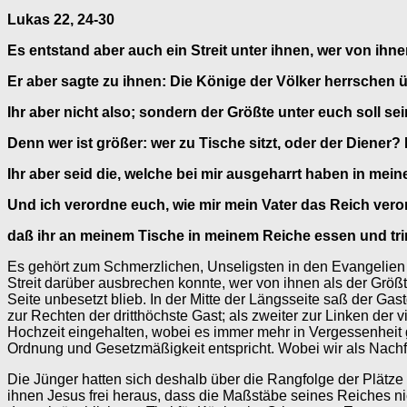
Lukas 22, 24-30
Es entstand aber auch ein Streit unter ihnen, wer von ihne
Er aber sagte zu ihnen: Die Könige der Völker herrschen ü
Ihr aber nicht also; sondern der Größte unter euch soll se
Denn wer ist größer: wer zu Tische sitzt, oder der Diener? I
Ihr aber seid die, welche bei mir ausgeharrt haben in mei
Und ich verordne euch, wie mir mein Vater das Reich veror
daß ihr an meinem Tische in meinem Reiche essen und trin
Es gehört zum Schmerzlichen, Unseligsten in den Evangelien B
Streit darüber ausbrechen konnte, wer von ihnen als der Größt
Seite unbesetzt blieb. In der Mitte der Längsseite saß der Ga
zur Rechten der dritthöchste Gast; als zweiter zur Linken der 
Hochzeit eingehalten, wobei es immer mehr in Vergessenheit ger
Ordnung und Gesetzmäßigkeit entspricht. Wobei wir als Nachfo
Die Jünger hatten sich deshalb über die Rangfolge der Plätze 
ihnen Jesus frei heraus, dass die Maßstäbe seines Reiches ni