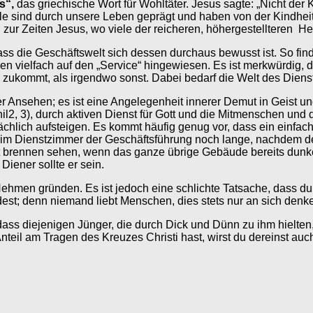
s“,
das griechische Wort für Wohltäter. Jesus sagte: „Nicht der 
le sind durch unsere Leben geprägt und haben von der Kindheit 
ur Zeiten Jesus, wo viele der reicheren, höhergestellteren Her
dass die Geschäftswelt sich dessen durchaus bewusst ist. So fi
len vielfach auf den „Service“ hingewiesen. Es ist merkwürdig, 
z“ zukommt, als irgendwo sonst. Dabei bedarf die Welt des Diens
Ansehen; es ist eine Angelegenheit innerer Demut in Geist und 
l2, 3), durch aktiven Dienst für Gott und die Mitmenschen und 
atsächlich aufsteigen. Es kommt häufig genug vor, dass ein einf
 im Dienstzimmer der Geschäftsführung noch lange, nachdem der
ht brennen sehen, wenn das ganze übrige Gebäude bereits dunke
Diener sollte er sein.
hmen gründen. Es ist jedoch eine schlichte Tatsache, dass du
st; denn niemand liebt Menschen, dies stets nur an sich denk
s diejenigen Jünger, die durch Dick und Dünn zu ihm hielten, s
eil am Tragen des Kreuzes Christi hast, wirst du dereinst auch