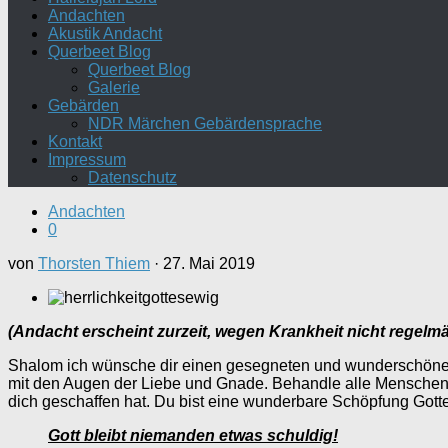
Andachten
Akustik Andacht
Querbeet Blog
Querbeet Blog
Galerie
Gebärden
NDR Märchen Gebärdensprache
Kontakt
Impressum
Datenschutz
Andachten
0
von
Thorsten Thiem
·
27. Mai 2019
(Andacht erscheint zurzeit, wegen Krankheit nicht regelm
Shalom ich wünsche dir einen gesegneten und wunderschönen 
mit den Augen der Liebe und Gnade. Behandle alle Menschen s
dich geschaffen hat. Du bist eine wunderbare Schöpfung Gott
Gott bleibt niemanden etwas schuldig!