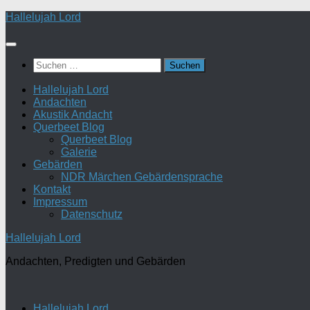
Zum
Hallelujah Lord
Inhalt
springen
Suchen
nach:
Hallelujah Lord
Andachten
Akustik Andacht
Querbeet Blog
Querbeet Blog
Galerie
Gebärden
NDR Märchen Gebärdensprache
Kontakt
Impressum
Datenschutz
Hallelujah Lord
Andachten, Predigten und Gebärden
Hallelujah Lord