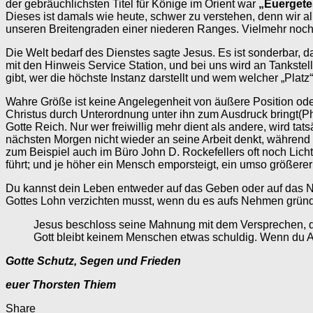
der gebräuchlichsten Titel für Könige im Orient war
„Euergete
Dieses ist damals wie heute, schwer zu verstehen, denn wir al
unseren Breitengraden einer niederen Ranges. Vielmehr noch z
Die Welt bedarf des Dienstes sagte Jesus. Es ist sonderbar, 
mit den Hinweis Service Station, und bei uns wird an Tankstel
gibt, wer die höchste Instanz darstellt und wem welcher „Plat
Wahre Größe ist keine Angelegenheit von äußere Position oder 
Christus durch Unterordnung unter ihn zum Ausdruck bringt(Phi
Gotte Reich. Nur wer freiwillig mehr dient als andere, wird t
nächsten Morgen nicht wieder an seine Arbeit denkt, während
zum Beispiel auch im Büro John D. Rockefellers oft noch Lic
führt; und je höher ein Mensch emporsteigt, ein umso größerer 
Du kannst dein Leben entweder auf das Geben oder auf das Ne
Gottes Lohn verzichten musst, wenn du es aufs Nehmen gründe
Jesus beschloss seine Mahnung mit dem Versprechen, das
Gott bleibt keinem Menschen etwas schuldig. Wenn du Ant
Gotte Schutz, Segen und Frieden
euer Thorsten Thiem
Share