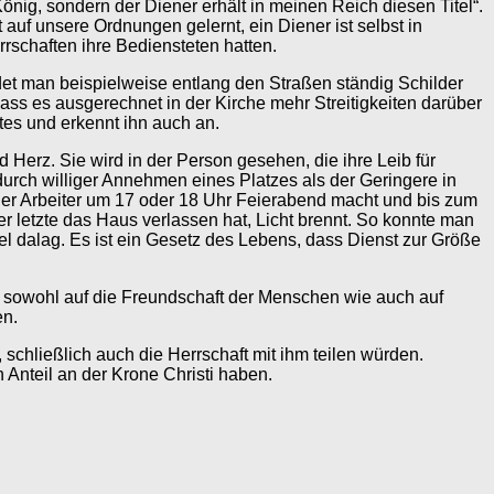
König, sondern der Diener erhält in meinen Reich diesen Titel“.
auf unsere Ordnungen gelernt, ein Diener ist selbst in
rschaften ihre Bediensteten hatten.
ndet man beispielweise entlang den Straßen ständig Schilder
dass es ausgerechnet in der Kirche mehr Streitigkeiten darüber
tes und erkennt ihn auch an.
Herz. Sie wird in der Person gesehen, die ihre Leib für
durch williger Annehmen eines Platzes als der Geringere in
acher Arbeiter um 17 oder 18 Uhr Feierabend macht und bis zum
 letzte das Haus verlassen hat, Licht brennt. So konnte man
l dalag. Es ist ein Gesetz des Lebens, dass Dienst zur Größe
 sowohl auf die Freundschaft der Menschen wie auch auf
en.
chließlich auch die Herrschaft mit ihm teilen würden.
 Anteil an der Krone Christi haben.