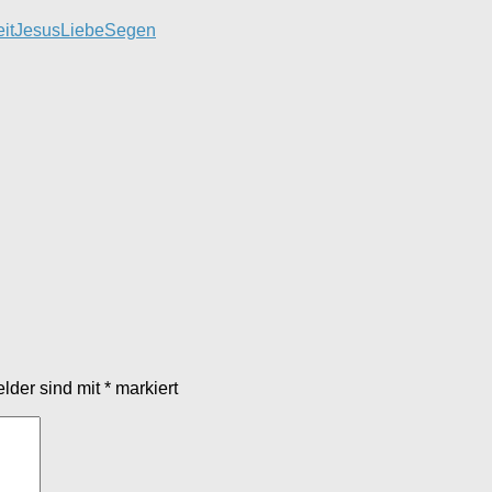
it
Jesus
Liebe
Segen
elder sind mit
*
markiert