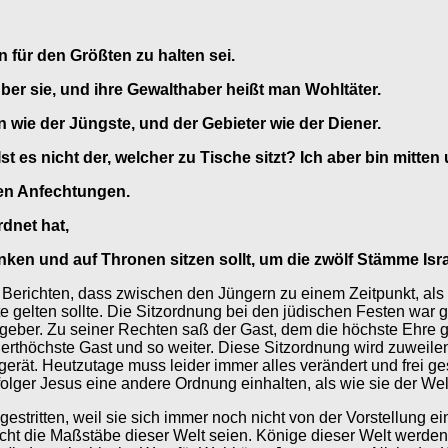
n für den Größten zu halten sei.
ber sie, und ihre Gewalthaber heißt man Wohltäter.
in wie der Jüngste, und der Gebieter wie der Diener.
st es nicht der, welcher zu Tische sitzt? Ich aber bin mitten
nen Anfechtungen.
dnet hat,
ken und auf Thronen sitzen sollt, um die zwölf Stämme Israe
erichten, dass zwischen den Jüngern zu einem Zeitpunkt, als d
e gelten sollte. Die Sitzordnung bei den jüdischen Festen war ge
stgeber. Zu seiner Rechten saß der Gast, dem die höchste Ehre g
vierthöchste Gast und so weiter. Diese Sitzordnung wird zuweile
ät. Heutzutage muss leider immer alles verändert und frei gesta
lger Jesus eine andere Ordnung einhalten, als wie sie der Welt
gestritten, weil sie sich immer noch nicht von der Vorstellung 
cht die Maßstäbe dieser Welt seien. Könige dieser Welt werden